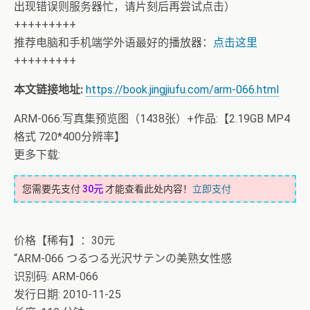
出现错误则服务器忙，请片刻后再尝试点击）
+++++++++
推荐电脑和手机端学外语最好的播放器：
点击这里
+++++++++
本文链接地址:
https://book.jingjiufu.com/arm-066.html
ARM-066:写真集预览图（1438张）+作品:【2.19GB MP4
格式 720*400分辨率】
更多下载:
您需要先支付
30元
才能查看此处内容！
立即支付
价格【稀有】：30元
“ARM-066 つるつる光沢サテンの美熟女性感
识别码: ARM-066
发行日期: 2010-11-25