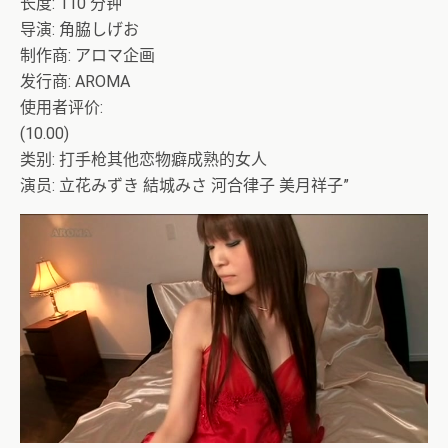
长度: 110 分钟
导演: 角脇しげお
制作商: アロマ企画
发行商: AROMA
使用者评价:
(10.00)
类别: 打手枪其他恋物癖成熟的女人
演员: 立花みずき 結城みさ 河合律子 美月祥子”