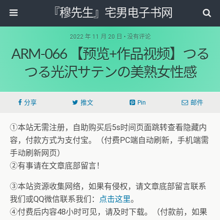
『穆先生』宅男电子书网
2022 年 11 月 20 日 • 没有评论
ARM-066 【预览+作品视频】つる
つる光沢サテンの美熟女性感
分享
推文
Pin
邮件
①本站无需注册，自助购买后5s时间页面跳转查看隐藏内
容，付款方式为支付宝。（付费PC端自动刷新，手机端需
手动刷新网页）
②有事请在文章底部留言！
③本站资源收集网络，如果有侵权，请文章底部留言联系
我们或QQ微信联系我们：
点击这里
。
④付费后内容48小时可见，请及时下载。（付款前，如果