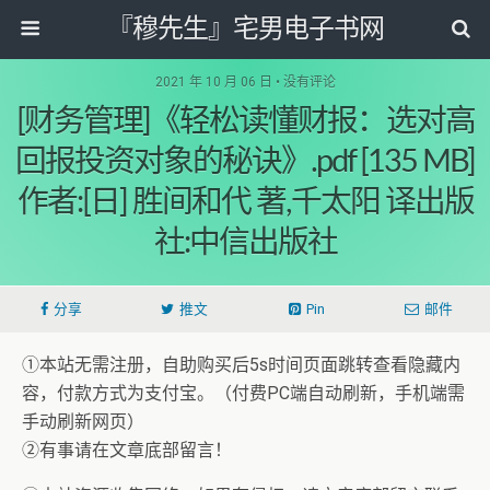
『穆先生』宅男电子书网
2021 年 10 月 06 日 • 没有评论
[财务管理]《轻松读懂财报：选对高
回报投资对象的秘诀》.pdf [135 MB]
作者:[日] 胜间和代 著,千太阳 译出版
社:中信出版社
分享
推文
Pin
邮件
①本站无需注册，自助购买后5s时间页面跳转查看隐藏内
容，付款方式为支付宝。（付费PC端自动刷新，手机端需
手动刷新网页）
②有事请在文章底部留言！