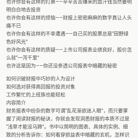
也许你会有这样的打算——辛辛苦苦赚来的血汗钱当然要明
明白白地去投资
也许你会有这样的烦恼——财报上密密麻麻的数字真让人头
痛不已
也许你会有这样的不幸遭遇——自己买的股票总是“田野绿
色好风光”
也许你会有这样的质疑——上市公司报表业绩良好，股价怎
么就“一泻千里”
也许这是因为——你还没参透公司报表中暗藏的秘密
如何识破财报中巧妙的人为设计
如何选对获得高回报的投资对象
工作繁忙的上班族也能轻松
内容简介
财务报表中纷杂的数字可谓“乱花渐欲迷人眼”，而只要掌
握了阅读财报的秘诀，你就会发现洞悉财报的本质不过是
“浅草才能没马蹄”。书中以简明的图表、具体的实例、细
致的分析告诉你：如何看穿损益表中暗藏的玄机，怎样识