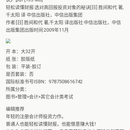
轻松读懂财报:选对高回报投资对象的秘诀[日] 胜间和代 著,
千太阳 译 中信出版社，中信出版集团
作者:[日] 胜间和代 著,千太阳 译出版社:中信出版社，中信
出版集团出版时间:2009年11月
开 本：大32开
纸 张：胶版纸
包 装：平装-胶订
是否套装：否
国际标准书号ISBN：9787508616742
所属分类：
图书>管理>会计>其它会计类考试
编辑推荐
年轻的注册会计师投资力作。
普通人也能轻松读懂财报，也能惬意赚大钱！