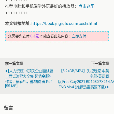
推荐电脑和手机端学外语最好的播放器：
点击这里
+++++++++
本文链接地址:
https://book.jingjiufu.com/ceshi.html
您需要先支付
0.3元
才能查看此处内容！
立即支付
前一篇文章
下一篇文章
[人力资源]《顶尖企业面试题
【5.24GB/MP4】失控玩家.中英
与面试流程大全集 超值金版》
字幕-英语原
作者：宿春礼，邢群麟 著.pdf
版.Free.Guy.2021.BD1080P.X264.AA
[55 MB]
ENG.mp4 (推荐迅雷高速下载)
留言