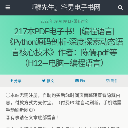
『穆先生』宅男电子书网
2022 年 09 月 09 日 • 没有评论
217本PDF电子书！[编程语言]
《Python源码剖析-深度探索动态语
言核心技术》作者：陈儒.pdf 等
（H12—电脑—编程语言）
分享
推文
Pin
邮件
①本站无需注册，自助购买后5s时间页面跳转查看隐藏内
容，付款方式为支付宝。（付费PC端自动刷新，手机端需
手动刷新网页）
②有事请在文章底部留言！