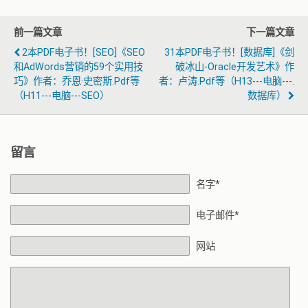
前一篇文章
下一篇文章
2本PDF电子书！[SEO]《SEO
31本PDF电子书！[数据库]《剑
和AdWords营销的59个实用技
破冰山-Oracle开发艺术》作
巧》作者：乔恩·史密斯.pdf等
者：卢涛.pdf等（H13---电脑---.
（H11---电脑---SEO）
数据库）
留言
名字*
电子邮件*
网站