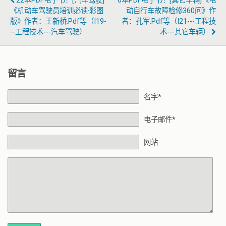
22本PDF电子书！[汽车驾驶]
6本PDF电子书！[其它车辆]《电
《机动车驾驶员培训必读·彩图
动自行车故障检修360问》作
版》作者：王新桥.pdf等（I19-
者：孔军.pdf等（I21---工程技
--工程技术---汽车驾驶）
术---其它车辆）
留言
名字*
电子邮件*
网站