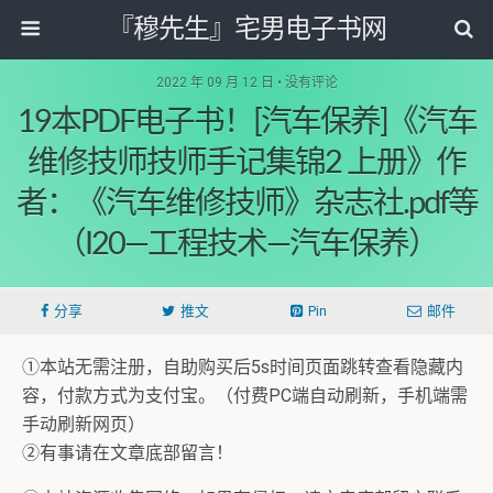
『穆先生』宅男电子书网
2022 年 09 月 12 日 • 没有评论
19本PDF电子书！[汽车保养]《汽车
维修技师技师手记集锦2 上册》作
者：《汽车维修技师》杂志社.pdf等
（I20—工程技术—汽车保养）
分享
推文
Pin
邮件
①本站无需注册，自助购买后5s时间页面跳转查看隐藏内
容，付款方式为支付宝。（付费PC端自动刷新，手机端需
手动刷新网页）
②有事请在文章底部留言！