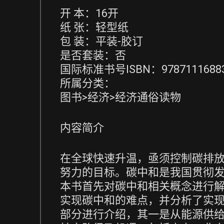
开 本：16开
纸 张：轻型纸
包 装：平装-胶订
是否套装：否
国际标准书号ISBN：9787111688
所属分类：
图书>经济>经济通俗读物
内容简介
在全球快速升温，亟须控制碳排
努力的目标。碳中和是我国贯彻
本书首先对碳中和相关概念进行
实现碳中和的难点，并分析了实
部分进行介绍，其一是从能源供