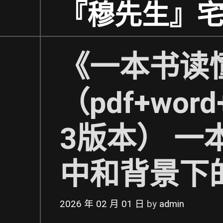
Skip
『穆先生』
to
content
《一本书读
（pdf+word
3版本） 
中和背景下
2026 年 02 月 01 日
by
admin