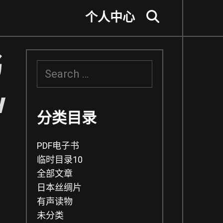
个人中心
Search
书
S
e
a
w
r
c
分类目录
h
f
PDF电子书
o
r
临时目录10
:
全部文章
日本丝绸片
有声读物
未分类