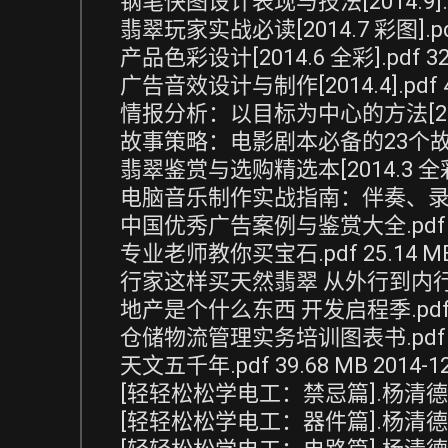
钢笔快图设计表现与技法[2014.9].pdf 
翡翠玩家实战必读[2014.7 彩图].pdf 8
产品色彩设计[2014.6 全彩].pdf 32.8
广告音效设计与制作[2014.4].pdf 49.
情报分析：以目标为中心的方法[2013.10]
故事策略：电影剧本必备的23个故事段落[20
翡翠鉴赏与选购精选本[2014.3 全彩].pd
电脑音乐制作实战指南：伴奏、录歌、MTV
中国优秀广告案例与鉴赏大全.pdf 56.2
专业老师教你买宝石.pdf 25.14 MB 2
行家这样买天然翡翠 从外行到内行的实用宝典
地产是个什么东西 开发启程季.pdf 24.
仓储物流管理实务培训图表书.pdf 39.3
天文五千年.pdf 39.68 MB 2014-12
[轻轻松松学电工：禁忌篇].杨清德.扫描版.
[轻轻松松学电工：器件篇].杨清德.扫描版.