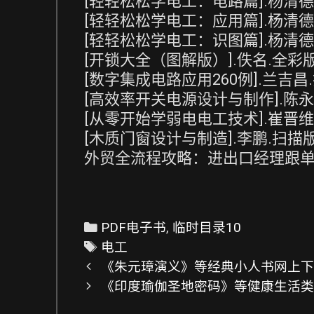
[轻轻松松学电工：电路篇].杨清德.扫描版.
[轻轻松松学电工：应用篇].杨清德.扫描版.
[轻轻松松学电工：识图篇].杨清德.扫描版.
[开锁大全（图解版）].佚名.全彩版.rar 
[数字集成电路应用260例].兰吉昌.扫描版.
[高效率开关电源设计与制作].陈永真.扫描版
[从零开始学弱电电工技术].崔晋维.扫描版.
[木质门窗设计与制造].李鹏.扫描版.pdf 
外贸全流程攻略：进出口经理跟单手记[2
C
PDF电子书
,
临时目录10
a
T
电工
P
t
a
《朱元璋演义》等经典小人书网上下载
o
e
g
《印度瑜伽圣地密码》等健康生活类p
s
g
s