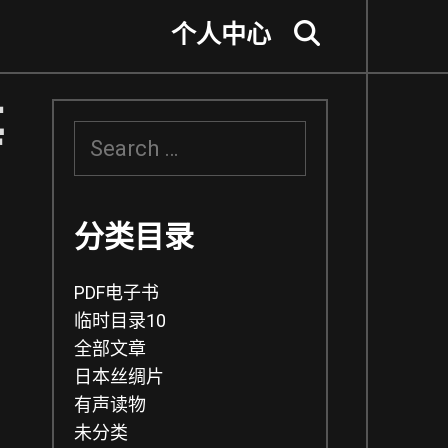
个人中心
Search
等
S
e
a
r
c
分类目录
h
f
PDF电子书
o
r
临时目录10
:
全部文章
日本丝绸片
有声读物
未分类