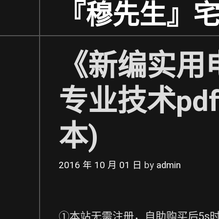
Skip
『穆先生』
to
content
《新编实用
专业技术pd
本)
2016 年 10 月 01 日
by
admin
①本站无需注册，自助购买后5s