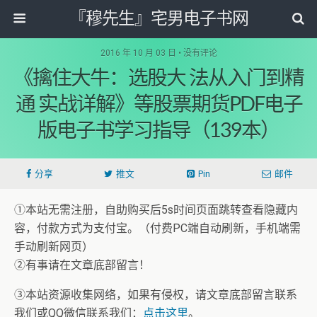
『穆先生』宅男电子书网
2016 年 10 月 03 日 • 没有评论
《擒住大牛：选股大 法从入门到精
通 实战详解》等股票期货PDF电子
版电子书学习指导（139本）
分享
推文
Pin
邮件
①本站无需注册，自助购买后5s时间页面跳转查看隐藏内
容，付款方式为支付宝。（付费PC端自动刷新，手机端需
手动刷新网页）
②有事请在文章底部留言！
③本站资源收集网络，如果有侵权，请文章底部留言联系
我们或QQ微信联系我们：
点击这里
。