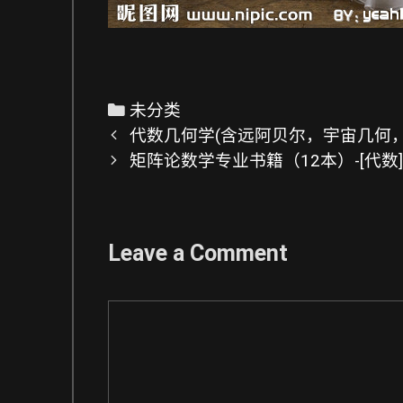
C
未分类
P
a
代数几何学(含远阿贝尔，宇宙几何，外
o
t
矩阵论数学专业书籍（12本）-[代数]
s
e
t
g
n
o
Leave a Comment
a
r
v
i
C
i
e
o
g
s
m
a
m
t