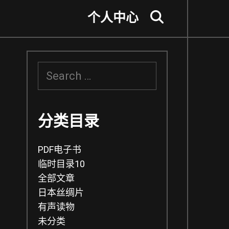
个人中心
Search
S
e
a
r
c
分类目录
h
f
PDF电子书
o
r
临时目录10
:
全部文章
日本丝绸片
有声读物
未分类