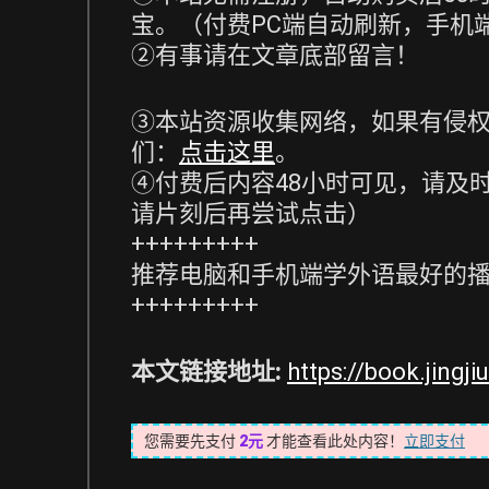
宝。（付费PC端自动刷新，手机
②有事请在文章底部留言！
③本站资源收集网络，如果有侵权
们：
点击这里
。
④付费后内容48小时可见，请及
请片刻后再尝试点击）
+++++++++
推荐电脑和手机端学外语最好的
+++++++++
本文链接地址:
https://book.jingj
您需要先支付
2元
才能查看此处内容！
立即支付