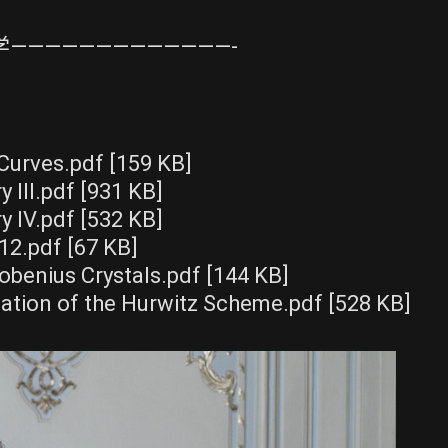
—————————————-
Curves.pdf [159 KB]
 III.pdf [931 KB]
y IV.pdf [532 KB]
12.pdf [67 KB]
robenius Crystals.pdf [144 KB]
ation of the Hurwitz Scheme.pdf [528 KB]