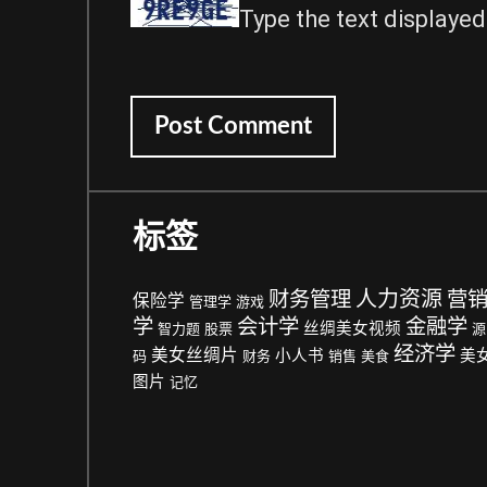
t
Type the text displayed
e
标签
人力资源
财务管理
营
保险学
管理学
游戏
学
会计学
金融学
丝绸美女视频
智力题
股票
源
经济学
美女丝绸片
小人书
美
码
财务
销售
美食
图片
记忆