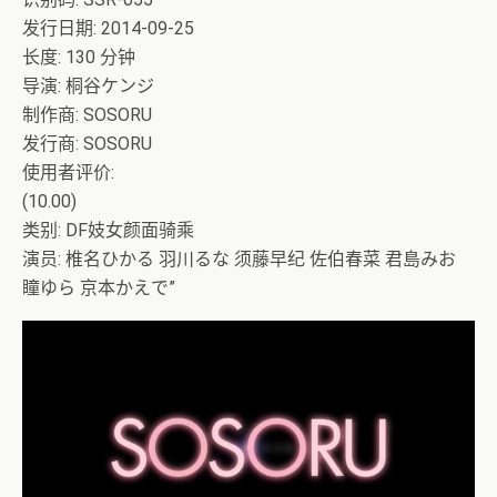
发行日期: 2014-09-25
长度: 130 分钟
导演: 桐谷ケンジ
制作商: SOSORU
发行商: SOSORU
使用者评价:
(10.00)
类别: DF妓女颜面骑乘
演员: 椎名ひかる 羽川るな 须藤早纪 佐伯春菜 君島みお
瞳ゆら 京本かえで”