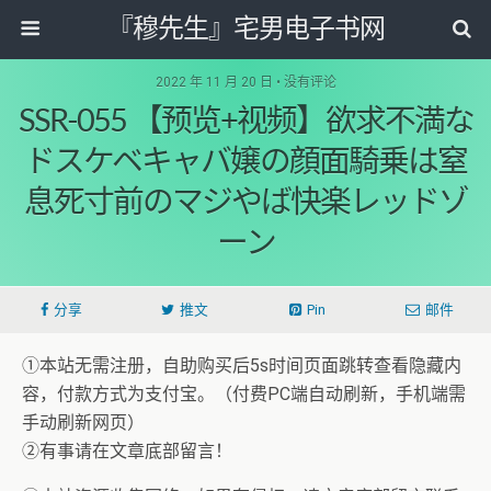
『穆先生』宅男电子书网
2022 年 11 月 20 日 • 没有评论
SSR-055 【预览+视频】欲求不満な
ドスケベキャバ嬢の顔面騎乗は窒
息死寸前のマジやば快楽レッドゾ
ーン
分享
推文
Pin
邮件
①本站无需注册，自助购买后5s时间页面跳转查看隐藏内
容，付款方式为支付宝。（付费PC端自动刷新，手机端需
手动刷新网页）
②有事请在文章底部留言！